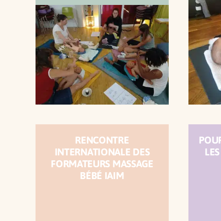
RENCONTRE
POU
INTERNATIONALE DES
LES
FORMATEURS MASSAGE
BÉBÉ IAIM