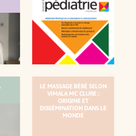
A
LE MASSAGE BÉBÉ SELON
VIMALA MC CLURE :
ORIGINE ET
DISSÉMINATION DANS LE
MONDE