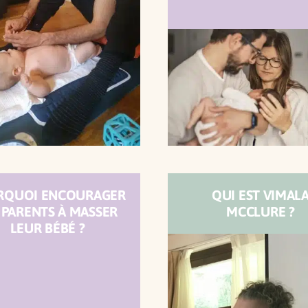
RQUOI ENCOURAGER
QUI EST VIMAL
 PARENTS À MASSER
MCCLURE ?
LEUR BÉBÉ ?