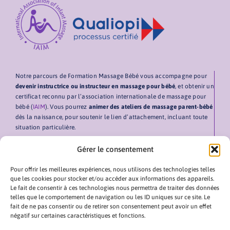
Notre parcours de Formation Massage Bébé vous accompagne pour
devenir instructrice ou instructeur en massage pour bébé
, et obtenir un
certificat reconnu par l’association internationale de massage pour
bébé (
IAIM
). Vous pourrez
animer des ateliers de massage parent-bébé
dès la naissance, pour soutenir le lien d’attachement, incluant toute
situation particulière.
EN SAVOIR PLUS
Gérer le consentement
Pour offrir les meilleures expériences, nous utilisons des technologies telles
Accueil
Formation initiale
Retrouvez nos
que les cookies pour stocker et/ou accéder aux informations des appareils.
podcasts sur Spotify
Les formatrices
Formation
Le fait de consentir à ces technologies nous permettra de traiter des données
approfondissement
telles que le comportement de navigation ou les ID uniques sur ce site. Le
Atelier parents
Restons en contact
fait de ne pas consentir ou de retirer son consentement peut avoir un effet
Formation
négatif sur certaines caractéristiques et fonctions.
Actualités
installation