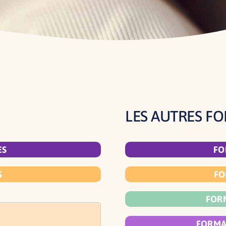
LES AUTRES F
ES
FO
S
FO
FOR
FORMA